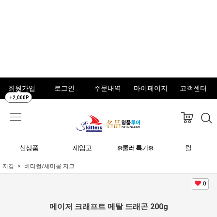
회원가입
로그인
주문내역
마이페이지
고객센터
+2,000P
신상품
재입고
❄️쿨러 특가❄️
릴
지깅
버티컬/세미롱 지그
0
메이저 크래프트 메탈 드래곤 200g