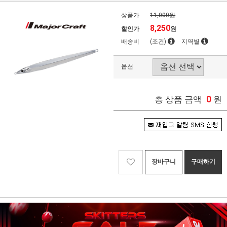
상품가
11,000원
8,250
할인가
원
배송비
(조건)
지역별
옵션
0
총 상품 금액
원
장바구니
구매하기