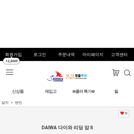
회원가입
로그인
주문내역
마이페이지
고객센터
+2,000P
신상품
재입고
❄️쿨러 특가❄️
릴
갈치
텐빈
0
DAIWA 다이와 리딩 암 II