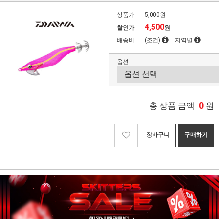
상품가
5,000원
4,500
할인가
원
배송비
(조건)
지역별
옵션
0
총 상품 금액
원
장바구니
구매하기