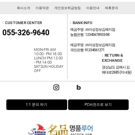
회사소개
이용약관
개인정보취급방침
이용안내
제휴문의
l
CUSTOMER CENTER
l
BANK INFO
예금주명 : ㈜아성정보김해지점
055-326-9640
농협은행 : 12345678933-08
예금주명 : ㈜아성정보김해지점
MON-FRI AM
국민은행: 91234561271
10:00 - PM 18:00
l
RETURN &
LUNCH PM 13:00
EXCHANGE
- PM 14:00
SAT.SUN HOLIDAY
경상남도 김해시 김
OFF
해대로2685 (지내동)
1:1 문의 하기
PC버전으로 보기