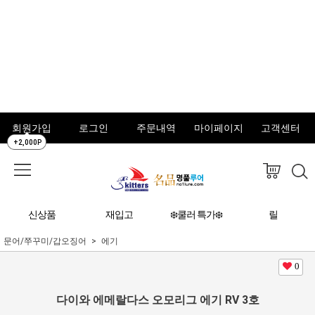
회원가입
로그인
주문내역
마이페이지
고객센터
+2,000P
신상품
재입고
❄️쿨러 특가❄️
릴
문어/쭈꾸미/갑오징어
에기
0
다이와 에메랄다스 오모리그 에기 RV 3호