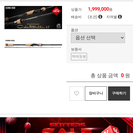
1,999,000
상품가
원
배송비
(조건)
지역별
옵션
보증서
택배동봉
0
총 상품 금액
원
장바구니
구매하기