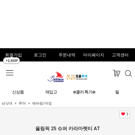
회원가입
로그인
주문내역
마이페이지
고객센터
+2,000P
신상품
재입고
❄️쿨러 특가❄️
릴
낚싯대
루어
메바링/아징
3
올림픽 25 슈퍼 카라마렛티 AT