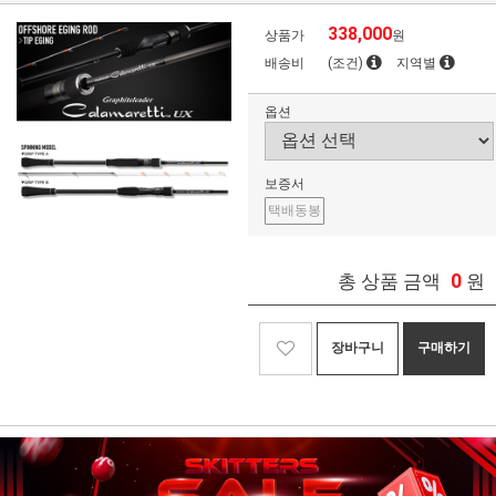
338,000
상품가
원
배송비
(조건)
지역별
옵션
보증서
택배동봉
0
총 상품 금액
원
장바구니
구매하기