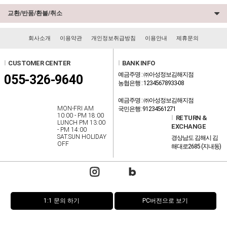
교환/반품/환불/취소
회사소개
이용약관
개인정보취급방침
이용안내
제휴문의
l
CUSTOMER CENTER
l
BANK INFO
예금주명 : ㈜아성정보김해지점
055-326-9640
농협은행 : 12345678933-08
예금주명 : ㈜아성정보김해지점
MON-FRI AM
국민은행: 91234561271
10:00 - PM 18:00
l
RETURN &
LUNCH PM 13:00
EXCHANGE
- PM 14:00
SAT.SUN HOLIDAY
경상남도 김해시 김
OFF
해대로2685 (지내동)
1:1 문의 하기
PC버전으로 보기