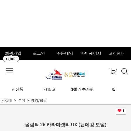
회원가입
로그인
주문내역
마이페이지
고객센터
+2,000P
신상품
재입고
❄️쿨러 특가❄️
릴
낚싯대
루어
에깅/팁런
1
올림픽 26 카라마렛티 UX (팁에깅 모델)