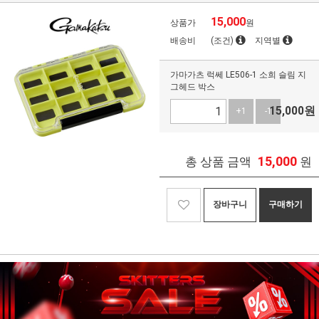
15,000
상품가
원
배송비
(조건)
지역별
가마가츠 럭쎄 LE506-1 소희 슬림 지
그헤드 박스
15,000
원
+1
-1
15,000
총 상품 금액
원
장바구니
구매하기