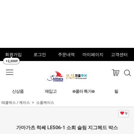
회원가입
로그인
주문내역
마이페이지
고객센터
+2,000P
신상품
재입고
❄️쿨러 특가❄️
릴
태클박스 / 케이스
소품케이스
0
가마가츠 럭쎄 LE506-1 소희 슬림 지그헤드 박스