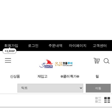
회원가입
로그인
주문내역
마이페이지
고객센터
+2,000P
신상품
재입고
❄️쿨러 특가❄️
릴
이동