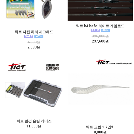
틱트 b4 befo 라이트 게임로드
틱트 다틴 허리 지그헤드
396,000원
237,600원
4,800원
2,880원
틱트 런건 슬림 케이스
11,000원
틱트 교핀 1.7인치
8,000원