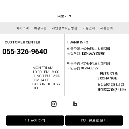
더보기 ▼
회사소개
이용약관
개인정보취급방침
이용안내
제휴문의
l
CUSTOMER CENTER
l
BANK INFO
예금주명 : ㈜아성정보김해지점
055-326-9640
농협은행 : 12345678933-08
예금주명 : ㈜아성정보김해지점
MON-FRI AM
국민은행: 91234561271
10:00 - PM 18:00
l
RETURN &
LUNCH PM 13:00
EXCHANGE
- PM 14:00
SAT.SUN HOLIDAY
경상남도 김해시 김
OFF
해대로2685 (지내동)
1:1 문의 하기
PC버전으로 보기