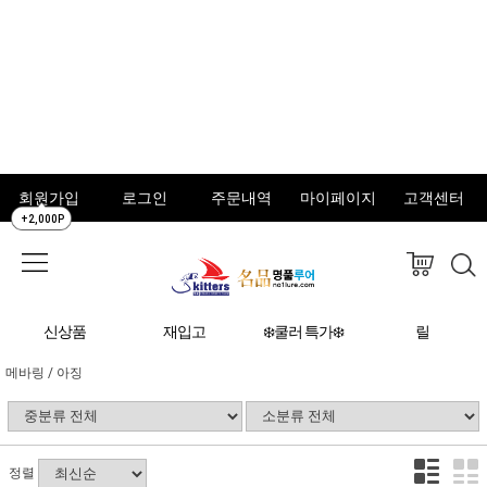
회원가입
로그인
주문내역
마이페이지
고객센터
+2,000P
신상품
재입고
❄️쿨러 특가❄️
릴
메바링 / 아징
정렬