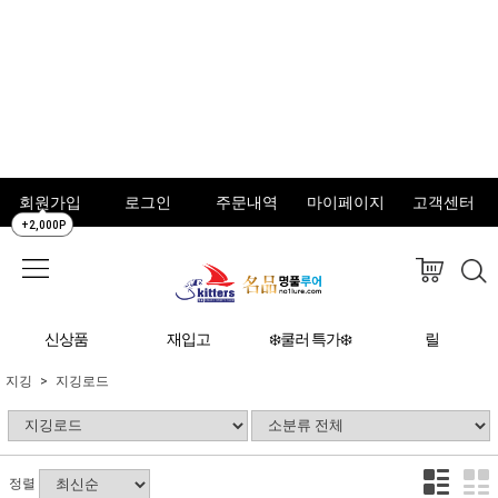
회원가입
로그인
주문내역
마이페이지
고객센터
+2,000P
신상품
재입고
❄️쿨러 특가❄️
릴
지깅
지깅로드
정렬