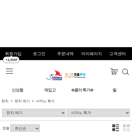
회원가입
로그인
주문내역
마이페이지
고객센터
+2,000P
신상품
재입고
❄️쿨러 특가❄️
릴
한치
한치 에기
시마노 특가
정렬