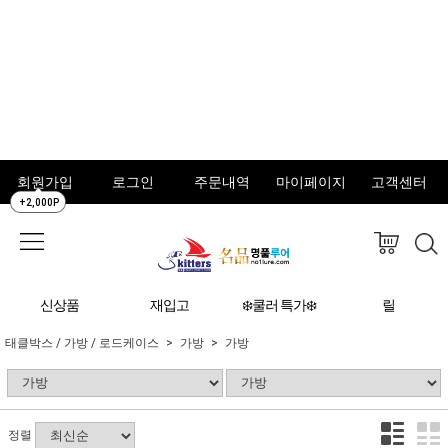
회원가입
로그인
주문내역
마이페이지
고객센터
+2,000P
신상품
재입고
❄️쿨러 특가❄️
릴
태클박스 / 가방 / 로드케이스
가방
가방
정렬