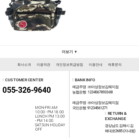
더보기 ▼
회사소개
이용약관
개인정보취급방침
이용안내
제휴문의
l
CUSTOMER CENTER
l
BANK INFO
예금주명 : ㈜아성정보김해지점
055-326-9640
농협은행 : 12345678933-08
예금주명 : ㈜아성정보김해지점
MON-FRI AM
국민은행: 91234561271
10:00 - PM 18:00
l
RETURN &
LUNCH PM 13:00
EXCHANGE
- PM 14:00
SAT.SUN HOLIDAY
경상남도 김해시 김
OFF
해대로2685 (지내동)