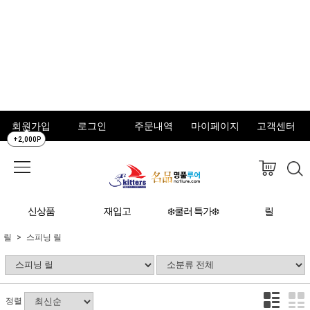
회원가입
로그인
주문내역
마이페이지
고객센터
+2,000P
신상품
재입고
❄️쿨러 특가❄️
릴
릴
스피닝 릴
정렬