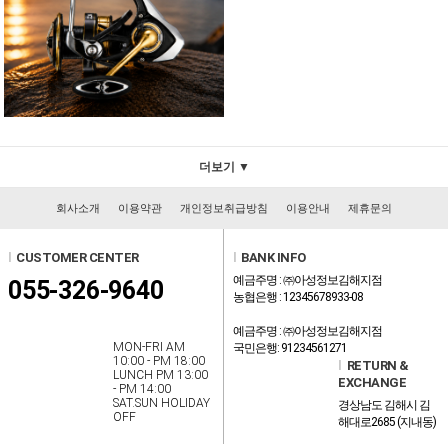
더보기 ▼
회사소개
이용약관
개인정보취급방침
이용안내
제휴문의
l
CUSTOMER CENTER
l
BANK INFO
예금주명 : ㈜아성정보김해지점
055-326-9640
농협은행 : 12345678933-08
예금주명 : ㈜아성정보김해지점
MON-FRI AM
국민은행: 91234561271
10:00 - PM 18:00
l
RETURN &
LUNCH PM 13:00
EXCHANGE
- PM 14:00
SAT.SUN HOLIDAY
경상남도 김해시 김
OFF
해대로2685 (지내동)