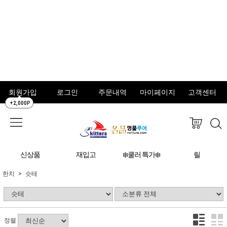
회원가입
로그인
주문내역
마이페이지
고객센터
+2,000P
신상품
재입고
❄️쿨러 특가❄️
릴
한치
슷테
정렬