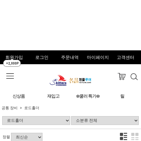
회원가입
로그인
주문내역
마이페이지
고객센터
+2,000P
신상품
재입고
❄️쿨러 특가❄️
릴
공통 장비
로드홀더
정렬