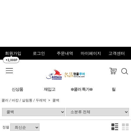
회원가입
로그인
주문내역
마이페이지
고객센터
+2,000P
신상품
재입고
❄️쿨러 특가❄️
릴
쿨러 / 바캉 / 살림통 / 두레박
쿨백
정렬