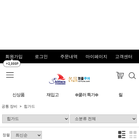
회원가입
로그인
주문내역
마이페이지
고객센터
+2,000P
신상품
재입고
❄️쿨러 특가❄️
릴
공통 장비
힙가드
정렬