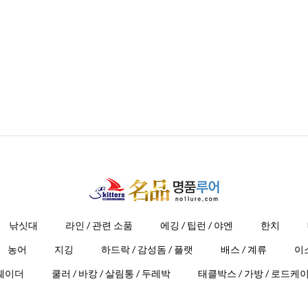
낚싯대
라인 / 관련 소품
에깅 / 팁런 / 야엔
한치
농어
지깅
하드락 / 감성돔 / 플랫
배스 / 계류
이
 웨이더
쿨러 / 바캉 / 살림통 / 두레박
태클박스 / 가방 / 로드케