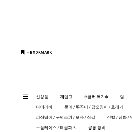
+ BOOKMARK
신상품
재입고
❄️쿨러 특가❄️
릴
타이라바
문어 / 쭈꾸미 / 갑오징어 / 호래기
피싱웨어 / 구명조끼 / 모자 / 장갑
신발 / 장화 /
소품케이스 / 태클파츠
공통 장비