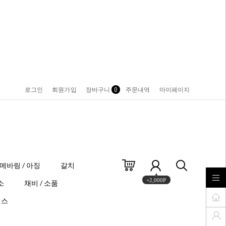
로그인
회원가입
장바구니
0
주문내역
마이페이지
메바링 / 아징
갈치
+2,000P
소
채비 / 소품
이스