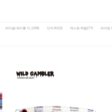
버티컬/세미롱 지그(98)
인치쿠(23)
캐스팅 메탈(77)
파이팅 