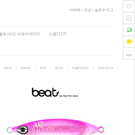
HOME
>
지깅
>
슬로우 지그
벨트/라인 브레이커(15)
소품(127)
New
Name
Hot
Best
High price
Low price