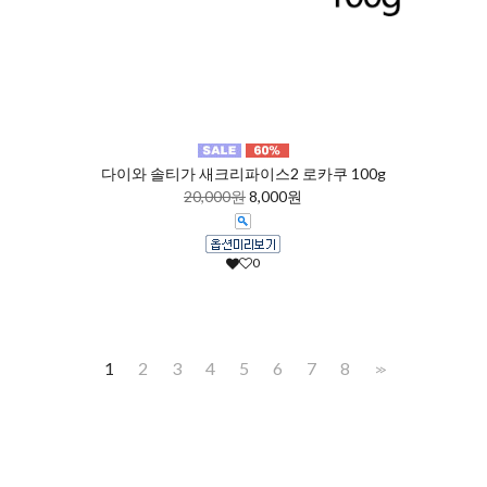
다이와 솔티가 새크리파이스2 로카쿠 100g
20,000원
8,000원
0
1
2
3
4
5
6
7
8
>>