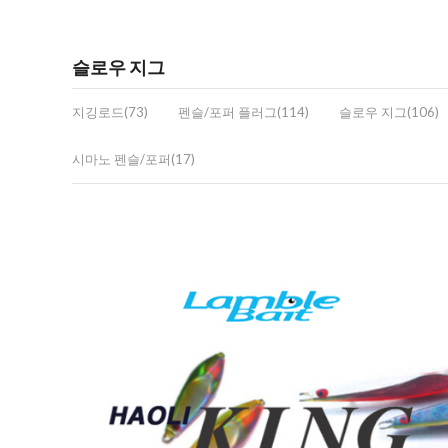
슬로우 지그
지깅로드(73)
펜슬/포퍼 플러그(114)
슬로우 지그(106)
시마노 펜슬/포퍼(17)