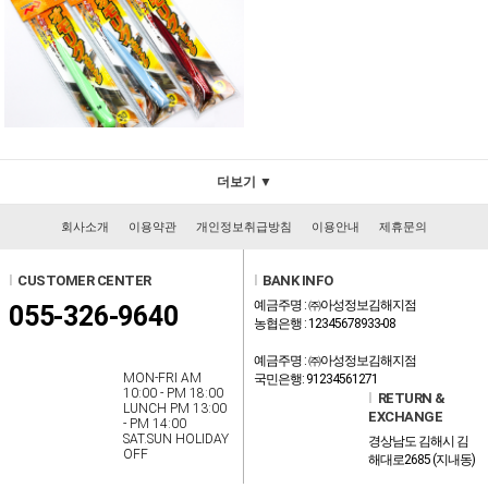
더보기 ▼
회사소개
이용약관
개인정보취급방침
이용안내
제휴문의
l
CUSTOMER CENTER
l
BANK INFO
예금주명 : ㈜아성정보김해지점
055-326-9640
농협은행 : 12345678933-08
예금주명 : ㈜아성정보김해지점
MON-FRI AM
국민은행: 91234561271
10:00 - PM 18:00
l
RETURN &
LUNCH PM 13:00
EXCHANGE
- PM 14:00
SAT.SUN HOLIDAY
경상남도 김해시 김
OFF
해대로2685 (지내동)