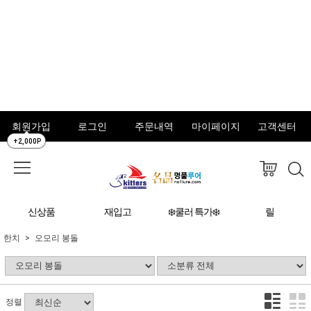
회원가입
로그인
주문내역
마이페이지
고객센터
+2,000P
신상품
재입고
❄️쿨러 특가❄️
릴
한치
오모리 봉돌
정렬