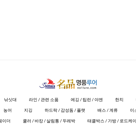
낚싯대
라인 / 관련 소품
에깅 / 팁런 / 야엔
한치
농어
지깅
하드락 / 감성돔 / 플랫
배스 / 계류
이
 웨이더
쿨러 / 바캉 / 살림통 / 두레박
태클박스 / 가방 / 로드케