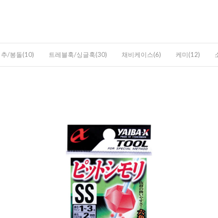
추/봉돌(10)
트레블훅/싱글훅(30)
채비케이스(6)
케미(12)