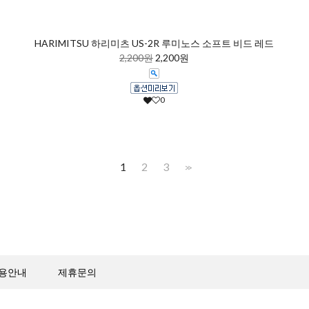
HARIMITSU 하리미츠 US-2R 루미노스 소프트 비드 레드
2,200원
2,200원
0
1
2
3
>>
용안내
제휴문의