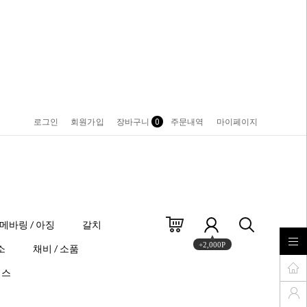
로그인
회원가입
장바구니
0
주문내역
마이페이지
메바링 / 아징
갈치
+2,000P
소
채비 / 소품
이스