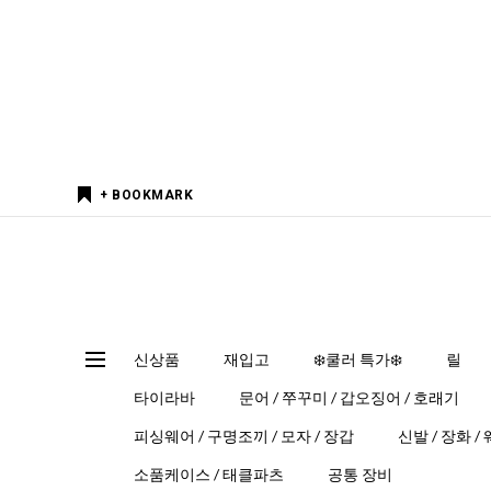
+ BOOKMARK
신상품
재입고
❄️쿨러 특가❄️
릴
타이라바
문어 / 쭈꾸미 / 갑오징어 / 호래기
피싱웨어 / 구명조끼 / 모자 / 장갑
신발 / 장화 /
소품케이스 / 태클파츠
공통 장비